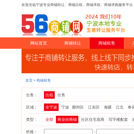
欢迎光临宁波专业商铺转让、商铺出租、商铺求租、商铺求购服务平
网站首页
商铺转让
商铺租售
首页
>
商铺租售
出售：
出租
出售
区域：
全宁波
宁波
鄞州区
江东区
海曙
江北
奉
类型：
全部
商业街商铺
社区住宅底商
写字楼配套
价格：
-