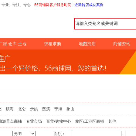
台 专业、专注、专心
56商铺网客户服务时间
-
近期转店成功案例
厂房.仓库.土地
求租求购
地图找店
商铺资讯
化
镇海
北仑
余姚
慈溪
宁海
象山
旅游景点商铺
专业市场
百货/购物中心
校区/工业区商铺
其他
面积：
-