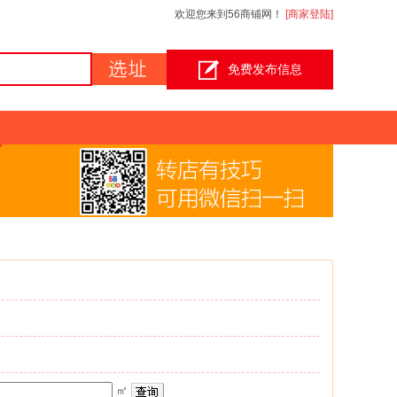
欢迎您来到56商铺网！
[
商家登陆
]
免费发布信息
㎡