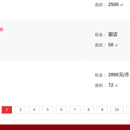
2500
面积：
㎡
租
面议
租金：
50
面积：
㎡
2880元/月
租金：
72
面积：
㎡
2
3
4
5
6
7
8
9
10